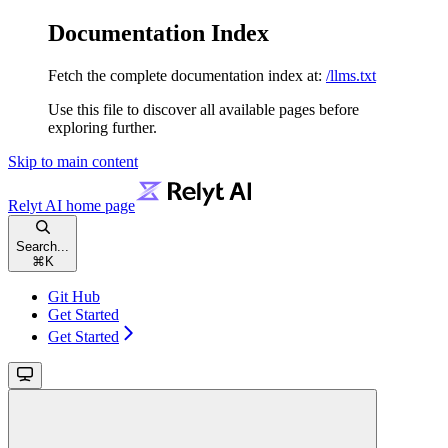
Documentation Index
Fetch the complete documentation index at:
/llms.txt
Use this file to discover all available pages before
exploring further.
Skip to main content
Relyt AI
home page
Search...
⌘
K
Git Hub
Get Started
Get Started